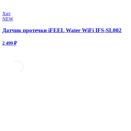
Хит
NEW
Датчик протечки iFEEL Water WiFi IFS-SL002
2 499 ₽