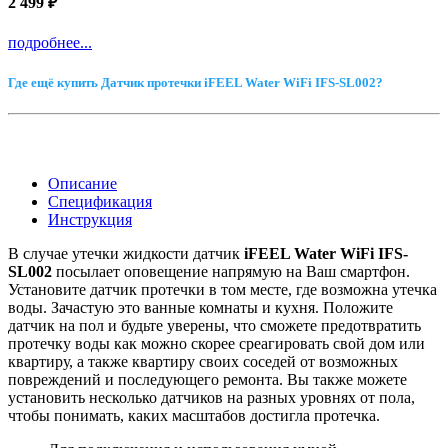
2 499 ₽
подробнее...
Где ещё купить Датчик протечки iFEEL Water WiFi IFS-SL002?
Описание
Спецификация
Инструкция
В случае утечки жидкости датчик
iFEEL Water WiFi IFS-
SL002
посылает оповещение напрямую на Ваш смартфон.
Установите датчик протечки в том месте, где возможна утечка
воды. Зачастую это ванные комнаты и кухня. Положите
датчик на пол и будьте уверены, что сможете предотвратить
протечку воды как можно скорее среагировать свой дом или
квартиру, а также квартиру своих соседей от возможных
повреждений и последующего ремонта. Вы также можете
установить несколько датчиков на разных уровнях от пола,
чтобы понимать, каких масштабов достигла протечка.