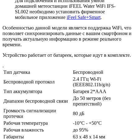
Для подключения и использования умной
домашней метеостанции iFEEL Water WiFi IFS-
SL002 необходимо установить фирменное
мобильное приложение
iFeel Safe+Smart
.
Особенностью данной модели является поддержка WiFi, что
позволяет синхронизировать данные с вашим смартфоном и
получать актуальную информацию в режиме реального
времени.
Устройство работает от батареек, которые идут в комплекте.
.
Тип датчика
Беспроводной
2.4 ГГц Wi-Fi
Беспроводной протокол
(IEEE802.11b/g/n)
Тип аккумулятора
Батарея 2*ААА
До 50 метров (без
Диапазон беспроводной связи
препятствий)
Громкость сигнализации
80 дБ
протечки
Рабочая температура
-10°C - +50°C
Рабочая влажность
до 95%
Габариты
63 х 48 х 14 мм